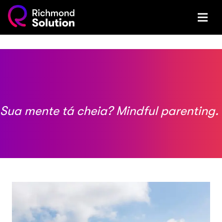
Sua mente tá cheia? Mindful parenting.