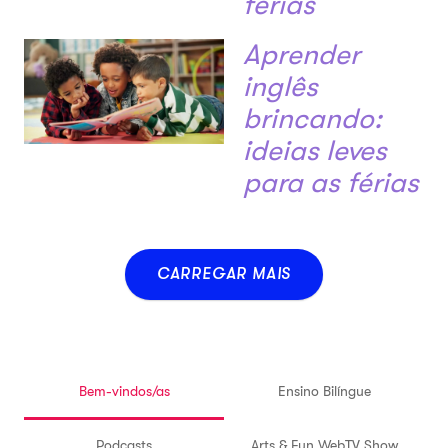
férias
Aprender
inglês
brincando:
ideias leves
para as férias
CARREGAR MAIS
Bem-vindos/as
Ensino Bilíngue
Podcasts
Arts & Fun WebTV Show