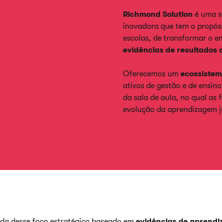
Richmond Solution
é uma s
inovadora que tem o propósi
escolas, de transformar o en
evidências de resultados 
Oferecemos um
ecossiste
ativos de gestão e de ensino
da sala de aula, no qual a
evolução da aprendizagem j
da desse foco estratégico baseado em
evidências de aprend