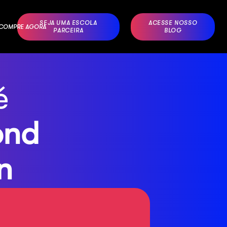
SEJA UMA ESCOLA
ACESSE NOSSO
– COMPRE AGORA
PARCEIRA
BLOG
é
ond
n