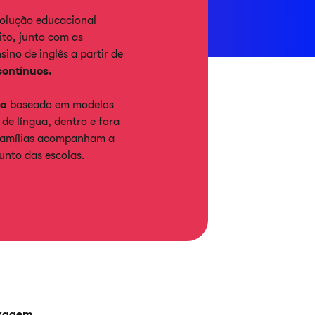
olução educacional
to, junto com as
sino de inglês a partir de
contínuos.
ma
baseado em modelos
 de língua, dentro e fora
s famílias acompanham a
unto das escolas.
izagem
,