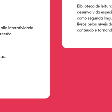
Biblioteca de leitu
desenvolvida espec
como segunda língu
livros pelo
s
níve
is 
alia interatividade
conteúdo e tornando
gressão.
vas.