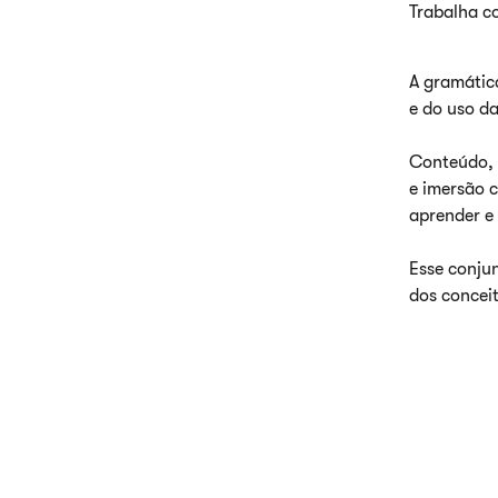
Trabalha co
A gramátic
e do uso da
Conteúdo, 
e imersão c
aprender e
Esse conju
dos concei