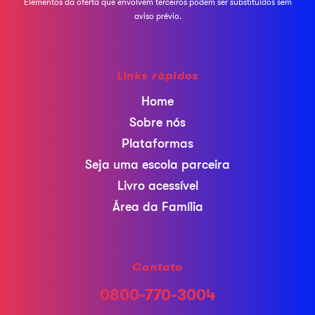
Elementos da oferta que envolvem terceiros podem ser
substituídos sem
aviso prévio.
Links rápidos
Home
Sobre nós
Plataformas
Seja uma escola parceira
Livro acessível
Área da Família
Contato
0800-770-3004