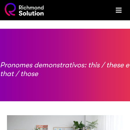
Pronomes demonstrativos: this / these e
that / those