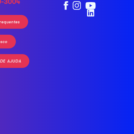
0-3004
requentes
osco
 DE AJUDA