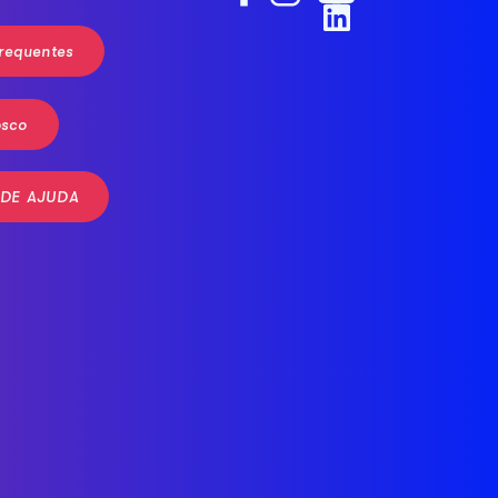
requentes
osco
 DE AJUDA