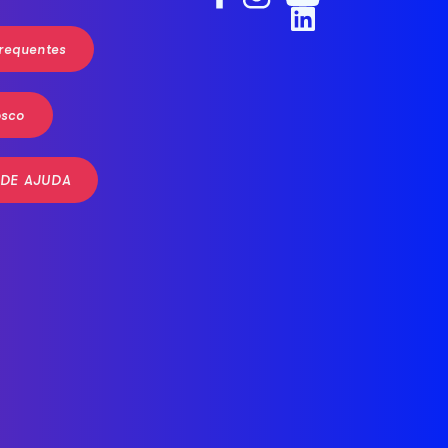
requentes
osco
 DE AJUDA