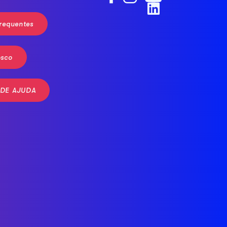
requentes
osco
 DE AJUDA