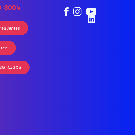
0-3004
requentes
osco
 DE AJUDA