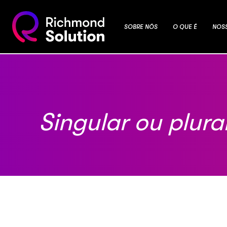
SOBRE NÓS
O QUE É
NOS
Singular ou plura