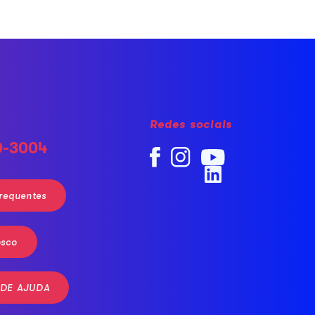
Redes sociais
0-3004
requentes
osco
 DE AJUDA