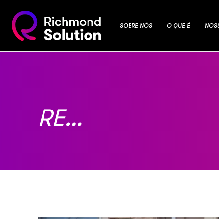
SOBRE NÓS
O QUE É
NOS
RE…