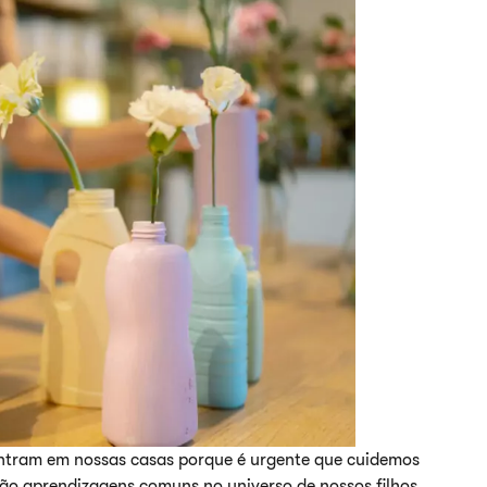
entram em nossas casas porque é urgente que cuidemos
r são aprendizagens comuns no universo de nossos filhos.