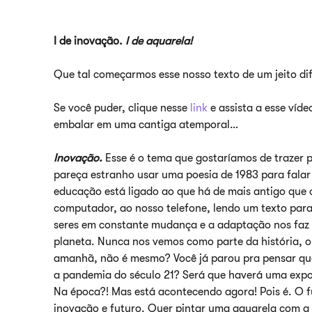
I de inovação.
I de aquarela!
Que tal começarmos esse nosso texto de um jeito di
Se você puder, clique nesse
link
e assista a esse víde
embalar em uma cantiga atemporal…
Inovação.
Esse é o tema que gostaríamos de trazer p
pareça estranho usar uma poesia de 1983 para fala
educação está ligado ao que há de mais antigo que 
computador, ao nosso telefone, lendo um texto pa
seres em constante mudança e a adaptação nos faz s
planeta. Nunca nos vemos como parte da história,
amanhã, não é mesmo? Você já parou pra pensar que
a pandemia do século 21? Será que haverá uma expo
Na época?! Mas está acontecendo agora! Pois é. O f
inovação e futuro. Quer pintar uma aquarela com a