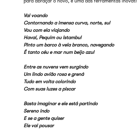
para abraçar o novo, é uma das ferramentas inovati
Vai voando
Contornando a imensa curva, norte, sul
Vou com ela viajando
Havaí, Pequim ou Istambul
Pinto um barco à vela branco, navegando
É tanto céu e mar num beijo azul
Entre as nuvens vem surgindo
Um lindo avião rosa e grená
Tudo em volta colorindo
Com suas luzes a piscar
Basta imaginar e ele está partindo
Sereno indo
E se a gente quiser
Ele vai pousar